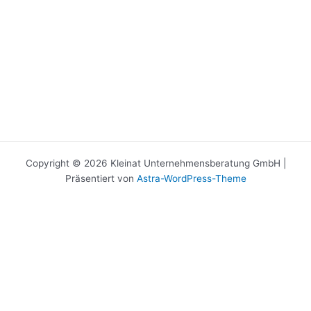
Copyright © 2026 Kleinat Unternehmensberatung GmbH |
Präsentiert von
Astra-WordPress-Theme
Cookie Verwaltung
Diese Webseite nutzt Cookies um Ihnen ein bestmögliche Usability zu
ermöglichen. Wenn Sie dem zustimmen, dann bestätigen Sie mit
okay, wenn nicht, einfach auf ablehnen klicken.
Cookie
Einstellungen
Akzeptieren
Ablehnen